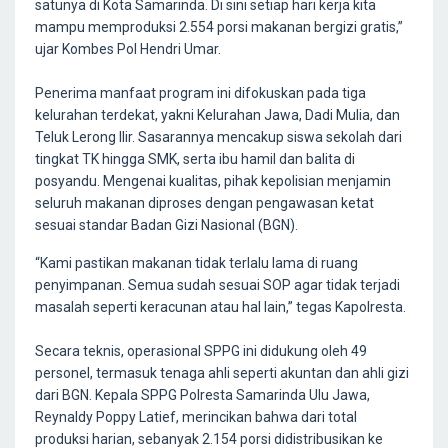
satunya di Kota Samarinda. Di sini setiap hari kerja kita
mampu memproduksi 2.554 porsi makanan bergizi gratis,”
ujar Kombes Pol Hendri Umar.
Penerima manfaat program ini difokuskan pada tiga
kelurahan terdekat, yakni Kelurahan Jawa, Dadi Mulia, dan
Teluk Lerong Ilir. Sasarannya mencakup siswa sekolah dari
tingkat TK hingga SMK, serta ibu hamil dan balita di
posyandu. Mengenai kualitas, pihak kepolisian menjamin
seluruh makanan diproses dengan pengawasan ketat
sesuai standar Badan Gizi Nasional (BGN).
“Kami pastikan makanan tidak terlalu lama di ruang
penyimpanan. Semua sudah sesuai SOP agar tidak terjadi
masalah seperti keracunan atau hal lain,” tegas Kapolresta.
Secara teknis, operasional SPPG ini didukung oleh 49
personel, termasuk tenaga ahli seperti akuntan dan ahli gizi
dari BGN. Kepala SPPG Polresta Samarinda Ulu Jawa,
Reynaldy Poppy Latief, merincikan bahwa dari total
produksi harian, sebanyak 2.154 porsi didistribusikan ke