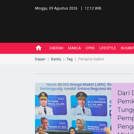
Minggu, 09 Agustus 2026
12:12 WIB
home
DAERAH
MANCA
OPINI
LIFESTYLE
NUSAN
Depan
Berita
Tag
Pemprov Kaltim
Dari 
Pemk
Tung
Pempr
Peng