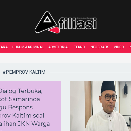
TARA
HUKUM & KRIMINAL
ADVETORIAL
TEKNO
INFOGRAFIS
VIDEO
I
#PEMPROV KALTIM
Dialog Terbuka,
ot Samarinda
gu Respons
ov Kaltim soal
alihan JKN Warga