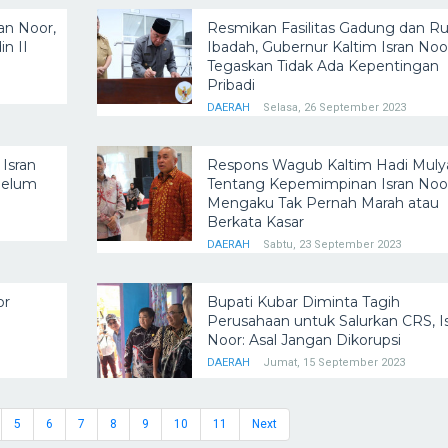
an Noor,
Resmikan Fasilitas Gadung dan 
n II
Ibadah, Gubernur Kaltim Isran Noo
Tegaskan Tidak Ada Kepentingan
Pribadi
DAERAH
Selasa, 26 September 2023
 Isran
Respons Wagub Kaltim Hadi Muly
belum
Tentang Kepemimpinan Isran Noor
Mengaku Tak Pernah Marah atau
Berkata Kasar
DAERAH
Sabtu, 23 September 2023
or
Bupati Kubar Diminta Tagih
Perusahaan untuk Salurkan CRS, I
Noor: Asal Jangan Dikorupsi
DAERAH
Jumat, 15 September 2023
5
6
7
8
9
10
11
Next