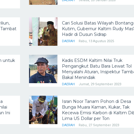
DAERAH
Selasa, 20 Januari 2026
liun,
Cari Solusi Batas Wilayah Bontang
i Tambat
Kutim, Gubernur Kaltim Rudy Mas
Hadir di Dusun Sidrap
DAERAH
Rabu, 13 Agustus 2025
n untuk
Kadis ESDM Kaltim Nilai Truk
Pengangkut Batu Bara Lewat Tol
Menyalahi Aturan, Inspektur Tam
Bakal Menindak
DAERAH
Jumat, 29 September 2023
ga
Isran Noor Tanam Pohon di Desa
lai
Bunga Muara Kaman, Kukar, Tak
n Ini
Kecewa Emisi Karbon di Kaltim Di
Lima US Dollar per Ton
DAERAH
Rabu, 27 September 2023