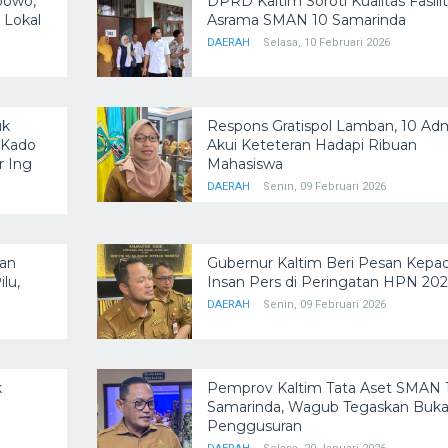
bowo,
DPRD Kaltim Soroti Kualitas Fasili
 Lokal
Asrama SMAN 10 Samarinda
DAERAH
Selasa, 10 Februari 2026
uk
Respons Gratispol Lamban, 10 Ad
 Kado
Akui Keteteran Hadapi Ribuan
r Ing
Mahasiswa
DAERAH
Senin, 09 Februari 2026
an
Gubernur Kaltim Beri Pesan Kepa
lu,
Insan Pers di Peringatan HPN 202
DAERAH
Senin, 09 Februari 2026
k
Pemprov Kaltim Tata Aset SMAN 
Samarinda, Wagub Tegaskan Buk
Penggusuran