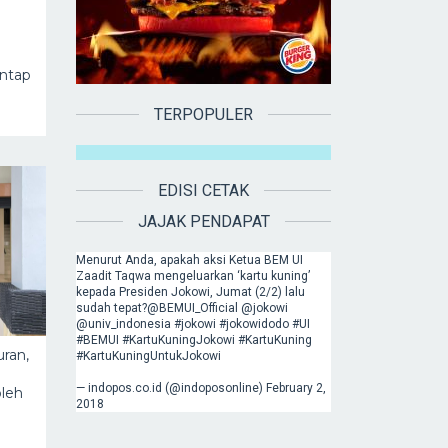
antap
TERPOPULER
EDISI CETAK
JAJAK PENDAPAT
Menurut Anda, apakah aksi Ketua BEM UI
Zaadit Taqwa mengeluarkan ‘kartu kuning’
kepada Presiden Jokowi, Jumat (2/2) lalu
sudah tepat?
@BEMUI_Official
@jokowi
@univ_indonesia
#jokowi
#jokowidodo
#UI
#BEMUI
#KartuKuningJokowi
#KartuKuning
uran,
#KartuKuningUntukJokowi
— indopos.co.id (@indoposonline)
February 2,
leh
2018