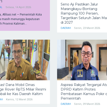
n
Seno Aji Pastikan Jalur
AL
Selasa, 14 April 2026
Marangkayu-Bontang
Rampung 100 Persen,
, Afiliasi.net — Pemerintah Kota
Targetkan Seluruh Jalan M
a masih menunggu keputusan
di 2027
 Provinsi Kaliman...
DAERAH
Senin, 23 Maret 2026
as! Dana Mobil Dinas
Aspirasi Rakyat Terganjal At
e Rover Rp7,5 Miliar Resmi
DPRD Kaltim Protes
ali ke Kas Daerah Kaltim
Pembatasan Kamus Pokir o
Pemerintah
AH
Kamis, 12 Maret 2026
DAERAH
Senin, 09 Maret 2026