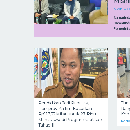
Miski
ADVETORI
Samarinda
Samarind
Pemerintah
Pendidikan Jadi Prioritas,
Tunt
Pemprov Kaltim Kucurkan
Rang
Rp117,55 Miliar untuk 27 Ribu
Kemb
Mahasiswa di Program Gratispol
DAER
Tahap II