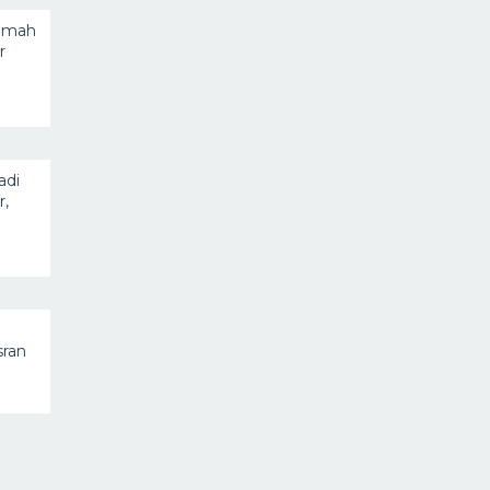
Rumah
r
adi
,
sran