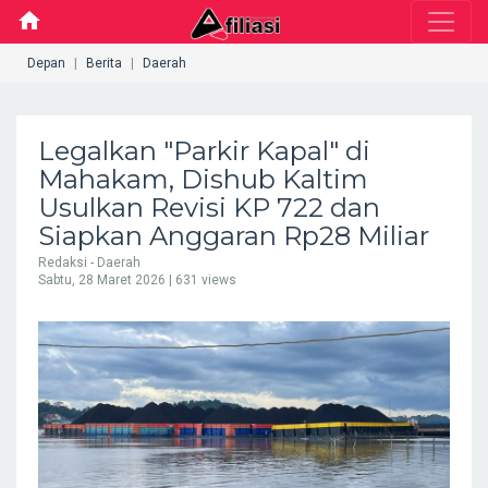
home
Depan
Berita
Daerah
Legalkan "Parkir Kapal" di
Mahakam, Dishub Kaltim
Usulkan Revisi KP 722 dan
Siapkan Anggaran Rp28 Miliar
Redaksi - Daerah
Sabtu, 28 Maret 2026
| 631 views