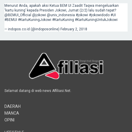
Menurut Anda, apakah aksi Ketua BEM UI Zaadit Taqwa mengeluarkan
‘kartu kuning’ kepada Presiden Jokowi, Jumat (2/2) lalu sudah tepat?
@BEMUI_Official
@jokowi
@univ_indonesia
#jokowi
#jokowidodo
#UI
#BEMUI
#KartuKuningJokowi
#KartuKuning
#KartuKuningUntukJokowi
— indopos.co.id (@indoposonline)
February 2, 2018
Selamat datang di web news Affiliasi.Net.
DAERAH
MANCA
OPINI